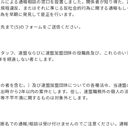
ールによる通報相談の窓口を設置しました。関係者が知り得た、
る規程違反、またはそれに準じる反社会的行為に関する通報もし
行為を早期に発見して是正を行います。
の宛先まで(5)のフォームをご送信ください。
スタッフ、連盟ならびに連盟加盟団体の役職員及び、これらのい
年を経過しない者とします。
他の者を含む。）及び連盟加盟団体についての各種法令、当連盟
出時から2年以内の案件とします。但し、連盟職務外の個人の
満等不平不満に関するものは対象外とします。
匿名での通報/相談は受け付けませんのでご注意ください。通