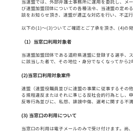
当連盟では、外部弁護士事務所に運用を委託し、メ
び連盟加盟団体についての各種法令、当連盟の定め
談をお知らせ頂き、連盟が適正な対応を行い、不正
以下の(1)～(3)ついてご確認とご了承を頂き、(4)
（1）当窓口利用対象者
当連盟加盟団体である道府県連盟に登録する選手、
に該当した者で、その地位・身分でなくなってから2
(2)当窓口利用対象案件
連盟（連盟役職員並びに連盟の事業に従事するその
る規程違反またはそれに準じる反社会的行為とし、申
反等行為並びに、私怨、誹謗中傷、選考に関する不
(3) 当窓口の利用について
当窓口の利用は電子メールのみで受け付けます。尚、