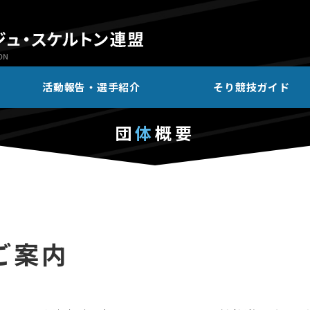
活動報告・選手紹介
そり競技ガイド
団
体
概要
ご案内