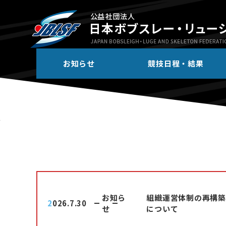
お知らせ
競技日程・結果
お知ら
組織運営体制の再構築
2026.7.30
せ
について