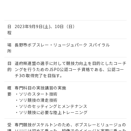
日
2023年9月9日(土)、10日（日）
程
場
長野市ボブスレー・リュージュパーク スパイラル
所
目
道府県連盟の選手に対して競技力向上を目的としたコーチ
的
ングを行うためのJSPO公認コーチ資格である、公認コー
チ3の取得完了を目指す。
概
専門科目の実技講習の実施
要
・ソリのスタート技術
・ソリ競技の滑走技術
・ソリのセッティングとメンテナンス
・ソリ競技に必要な陸上トレーニング
受
専門競技がスケルトンのため、ボブスレーとリュージュの
講
ソリには初めて乗った。映像でのイメージと実際に乗った