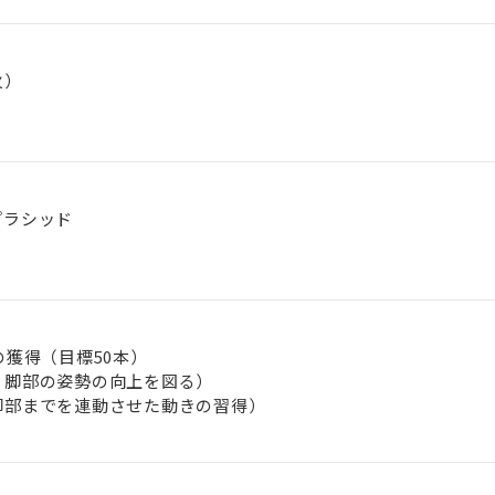
火）
プラシッド
の獲得（目標50本）
、脚部の姿勢の向上を図る）
脚部までを連動させた動きの習得）