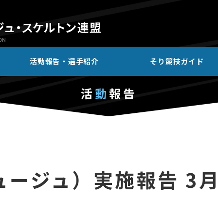
活動報告・選手紹介
そり競技ガイド
活
動
報告
ージュ）実施報告 3