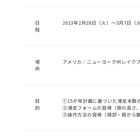
日
2023年2月28日（火）～3月7日（
程
場
アメリカ／ニューヨーク州レイク
所
目
①15か年計画に基づいた滑走本数
的
②滑走フォームの習得（頭の高さ
③操作方法の習得（頭部・肩から